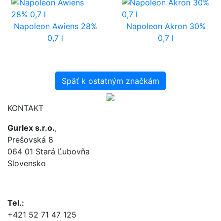
Napoleon Awiens 28%
Napoleon Akron 30%
0,7 l
0,7 l
Späť k ostatným značkám
KONTAKT
Gurlex s.r.o.
,
Prešovská 8
064 01 Stará Ľubovňa
Slovensko
Tel.:
+421 52 71 47 125