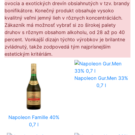
ovocia a exotických drevín obsiahnutých v tzv. brandy
bonifikátore. Konečný produkt obsahuje vysoko
kvalitný veľmi jemný lieh v rôznych koncentráciách.
Zákazník má možnosť vybrať si zo širokej palety
druhov s rôznym obsahom alkoholu, od 28 až po 40
percent. Vonkajší dizajn týchto výrobkov je brilantne
zvládnutý, takže zodpovedá tým najprísnejším
estetickým kritériám.
Napoleon Gur.Men 33%
0,7 l
Napoleon Famille 40%
0,7 l