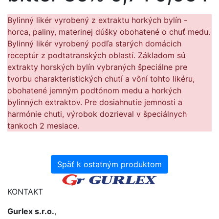
Bylinný likér vyrobený z extraktu horkých bylín -
horca, paliny, materinej dúšky obohatené o chuť medu.
Bylinný likér vyrobený podľa starých domácich
receptúr z podtatranských oblastí. Základom sú
extrakty horských bylín vybraných špeciálne pre
tvorbu charakteristických chutí a vôní tohto likéru,
obohatené jemným podtónom medu a horkých
bylinných extraktov. Pre dosiahnutie jemnosti a
harmónie chuti, výrobok dozrieval v špeciálnych
tankoch 2 mesiace.
Späť k ostatným produktom
KONTAKT
Gurlex s.r.o.
,